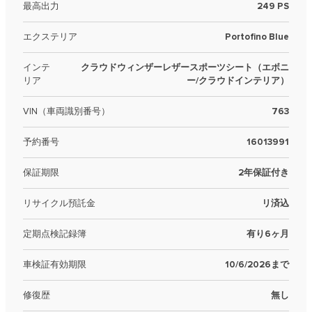
最高出力
249 PS
エクステリア
Portofino Blue
インテ
クラウドウィンザーレザースポーツシート（エボニ
リア
ー/クラウドインテリア）
VIN（車両識別番号）
763
予約番号
16013991
保証期限
2年保証付き
リサイクル預託金
リ済込
定期点検記録簿
有り6ヶ月
車検証有効期限
10/6/2026まで
修復歴
無し