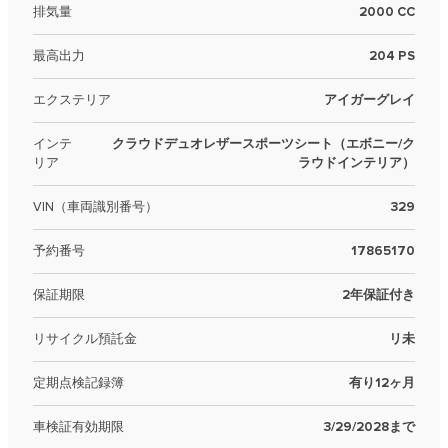
排気量
2000 CC
最高出力
204 PS
エクステリア
アイガーグレイ
インテ
クラウドデュオレザースポーツシート（エボニー/ク
リア
ラウドインテリア）
VIN（車両識別番号）
329
予約番号
17865170
保証期限
2年保証付き
リサイクル預託金
リ未
定期点検記録簿
有り12ヶ月
車検証有効期限
3/29/2028まで