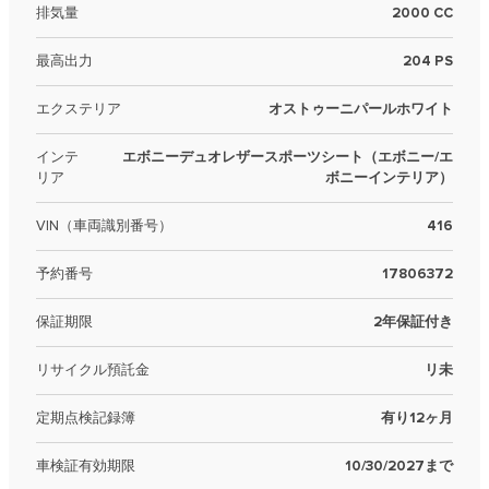
排気量
2000 CC
最高出力
204 PS
エクステリア
オストゥーニパールホワイト
インテ
エボニーデュオレザースポーツシート（エボニー/エ
リア
ボニーインテリア）
VIN（車両識別番号）
416
予約番号
17806372
保証期限
2年保証付き
リサイクル預託金
リ未
定期点検記録簿
有り12ヶ月
車検証有効期限
10/30/2027まで