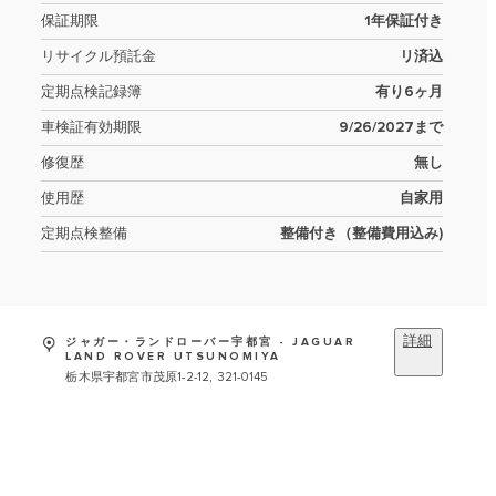
保証期限
1年保証付き
リサイクル預託金
リ済込
定期点検記録簿
有り6ヶ月
車検証有効期限
9/26/2027まで
修復歴
無し
使用歴
自家用
定期点検整備
整備付き（整備費用込み)
詳細
ジャガー・ランドローバー宇都宮 - JAGUAR
LAND ROVER UTSUNOMIYA
栃木県宇都宮市茂原1-2-12, 321-0145