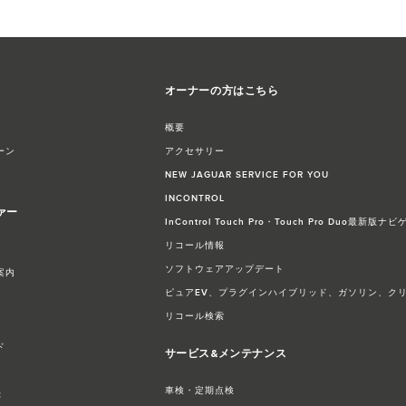
オーナーの方はこちら
概要
ーン
アクセサリー​
NEW JAGUAR SERVICE FOR YOU
INCONTROL
ァー
InControl Touch Pro・Touch Pro Duo最新
リコール情報
ソフトウェアアップデート
案内
ピュアEV、プラグインハイブリッド、ガソリン、ク
リコール検索
ド
サービス&メンテナンス
車検・定期点検
録