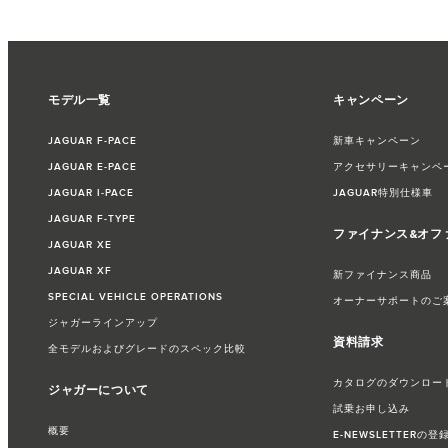
モデル一覧
キャンペーン
JAGUAR F‑PACE
新車キャンペーン
JAGUAR E‑PACE
アクセサリーキャンペ
JAGUAR I‑PACE
JAGUAR特別仕様車
JAGUAR F‑TYPE
ファイナンス&オフ
JAGUAR XE
JAGUAR XF
新ファイナンス商品
SPECIAL VEHICLE OPERATIONS
オーナーサポートのご
ジャガーラインアップ
資料請求
全モデルおよびグレードのスペック比較
カタログのダウンロー
ジャガーについて
試乗お申し込み
概要
E-NEWSLETTERの登