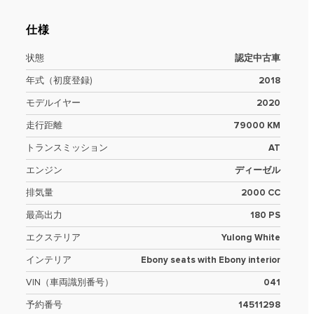
仕様
状態
認定中古車
年式（初度登録)
2018
モデルイヤー
2020
走行距離
79000 KM
トランスミッション
AT
エンジン
ディーゼル
排気量
2000 CC
最高出力
180 PS
エクステリア
Yulong White
インテリア
Ebony seats with Ebony interior
VIN（車両識別番号）
041
予約番号
14511298