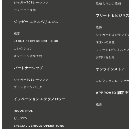
ジャガーTCSレーシング
見積もりのご依頼
ディーラー採用
フリート & ビジネ
ジャガー エクスペリエンス
概要
概要
ジャガーおよびランド
JAGUAR EXPERIENCE TOUR
未来への責任
コレクション
フリート&ビジネスア
オンライン試乗予約
お問い合わせ
パートナーシップ
オンラインストア
ジャガーTCSレーシング
コレクション&アクセ
ブランドアンバサダー
APPROVED 認定
イノベーション & テクノロジー
概要
INCONTROL
ピュアEV
SPECIAL VEHICLE OPERATIONS