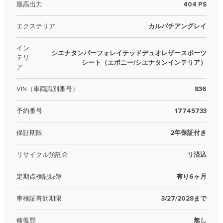
最高出力
404 PS
エクステリア
カルパチアングレイ
イン
シエナタンパーフォレイテッドデュオレザースポーツ
テリ
シート（エボニー/シエナタンインテリア）
ア
VIN（車両識別番号）
836
予約番号
17745733
保証期限
2年保証付き
リサイクル預託金
リ済込
定期点検記録簿
有り6ヶ月
車検証有効期限
3/27/2028まで
修復歴
無し