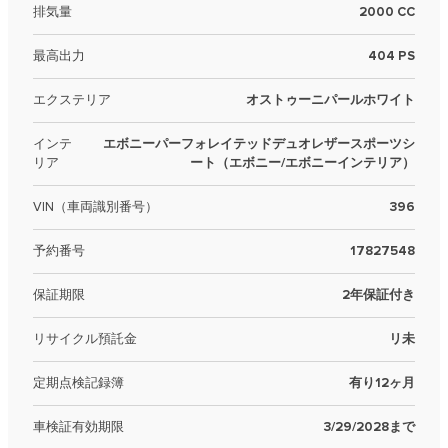
排気量
2000 CC
最高出力
404 PS
エクステリア
オストゥーニパールホワイト
インテ
エボニーパーフォレイテッドデュオレザースポーツシ
リア
ート（エボニー/エボニーインテリア）
VIN（車両識別番号）
396
予約番号
17827548
保証期限
2年保証付き
リサイクル預託金
リ未
定期点検記録簿
有り12ヶ月
車検証有効期限
3/29/2028まで