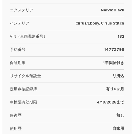
エクステリア
Narvik Black
インテリア
Cirrus/Ebony, Cirrus Stitch
VIN（車両識別番号）
182
予約番号
14772798
保証期限
1年保証付き
リサイクル預託金
リ済込
定期点検記録簿
有り6ヶ月
車検証有効期限
4/19/2028まで
修復歴
無し
使用歴
自家用